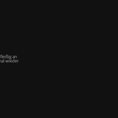
leißig an
mal wieder